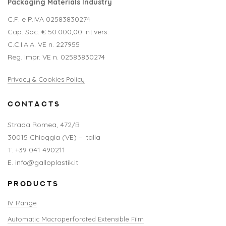
Packaging Materials Industry
C.F. e P.IVA 02583830274
Cap. Soc. € 50.000,00 int.vers.
C.C.I.A.A. VE n. 227955
Reg. Impr. VE n. 02583830274
Privacy & Cookies Policy
CONTACTS
Strada Romea, 472/B
30015 Chioggia (VE) – Italia
T. +39 041 490211
E. info@galloplastik.it
PRODUCTS
IV Range
Automatic Macroperforated Extensible Film