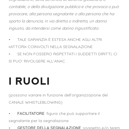
contabile, o della divulgazione pubblica e che provoca o può
provocare, alla persona segnalante o alla persona che ha
sporto la denuncia, in via diretta o indiretta, un danno
ingiusto, da intendersi come danno ingiustificato.
• TALE GARANZIA È ESTESA ANCHE AGLI ALTRI
«ATTORI» COINVOLTI NELLA SEGNALAZIONE
• SE NON FOSSERO RISPETTATI I SUDDETTI DIRITTI, CI
SI PUO’ RIVOLGERE ALL’ANAC
I RUOLI
(possono variare in funzione dell’organizzazione del
CANALE WHISTLEBLOWING)
•
FACILITATORE
: figura che può supportare il
segnalante per la segnalazione.
•
GESTORE DELLA SEGNALAZIONE
: soggetto e/o team