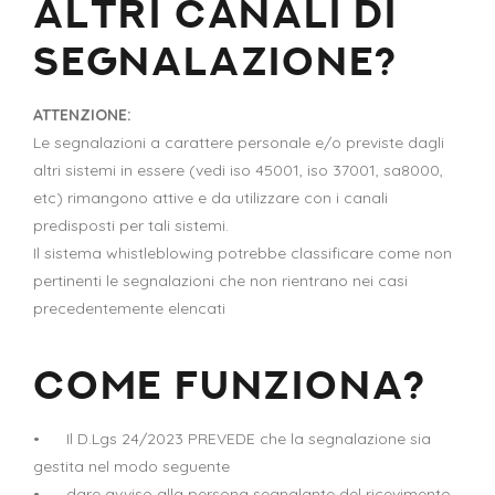
ALTRI CANALI DI
SEGNALAZIONE?
ATTENZIONE:
Le segnalazioni a carattere personale e/o previste dagli
altri sistemi in essere (vedi iso 45001, iso 37001, sa8000,
etc) rimangono attive e da utilizzare con i canali
predisposti per tali sistemi.
Il sistema whistleblowing potrebbe classificare come non
pertinenti le segnalazioni che non rientrano nei casi
precedentemente elencati
COME FUNZIONA?
• Il D.Lgs 24/2023 PREVEDE che la segnalazione sia
gestita nel modo seguente
• dare avviso alla persona segnalante del ricevimento