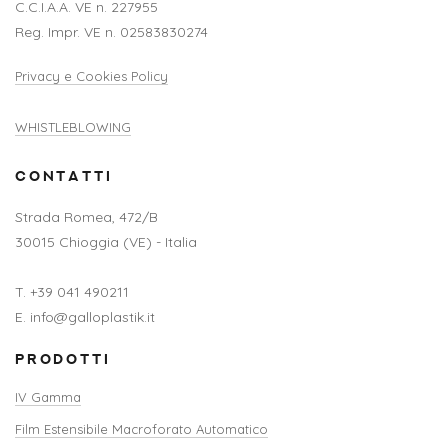
C.C.I.A.A. VE n. 227955
Reg. Impr. VE n. 02583830274
Privacy e Cookies Policy
WHISTLEBLOWING
CONTATTI
Strada Romea, 472/B
30015 Chioggia (VE) - Italia
T. +39 041 490211
E. info@galloplastik.it
PRODOTTI
IV Gamma
Film Estensibile Macroforato Automatico