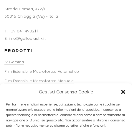
Strada Romea, 472/B
30015 Chioggia (VE) - Italia
T. +39 041 490211
E. info@galloplastik.it
PRODOTTI
IV Gamma
Film Estensibile Macroforato Automatico
Film Estensibile Macroforato Manuale
Reti Estruse
Gestisci Consenso Cookie
Verti-Sack
Per fornire le migliori esperienze, utilizziamo tecnologie come i cookie per
Copricassette
memorizzare e/o accedere alle informazioni del dispositivo. Il consenso a
queste tecnologie ci permetterà di elaborare dati come il comportamento di
Angolari e Accessori
navigazione o ID unici su questo sito. Non acconsentire o ritirare il consenso
può influire negativamente su alcune caratteristiche e funzioni.
Terriccio