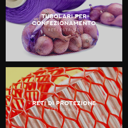
Tubolari per
confezionamento
RETI ESTRUSE
Reti di Protezione
RETI ESTRUSE