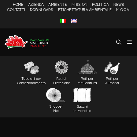
HOME
AZIENDA
AMBIENTE
MISSION
POLITICA
NEWS
CONTATTI
DOWNLOADS
ETICHETTATURA AMBIENTALE
M.O.C.A.
Tubolari per
Reti di
Reti per
Reti per
Confezionamento
Protezione
Mitilicoltura
Alimenti
Shopper
Sacchi
Net
in Monofilo