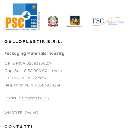
GALLOPLASTIK S.R.L.
Packaging Materials Industry
C.F. e P.IVA 02583830274
Cap. Soc. € 50.000,00 int.vers.
C.C.I.A.A. VE n. 227955
Reg. Impr. VE n. 02583830274
Privacy e Cookies Policy
WHISTLEBLOWING
CONTATTI