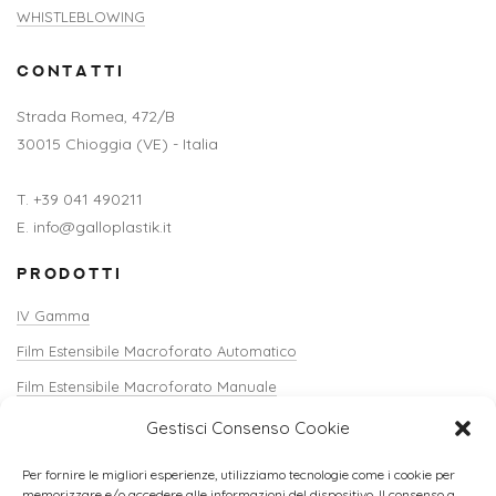
WHISTLEBLOWING
CONTATTI
Strada Romea, 472/B
30015 Chioggia (VE) - Italia
T. +39 041 490211
E. info@galloplastik.it
PRODOTTI
IV Gamma
Film Estensibile Macroforato Automatico
Film Estensibile Macroforato Manuale
Reti Estruse
Gestisci Consenso Cookie
Verti-Sack
Per fornire le migliori esperienze, utilizziamo tecnologie come i cookie per
Copricassette
memorizzare e/o accedere alle informazioni del dispositivo. Il consenso a