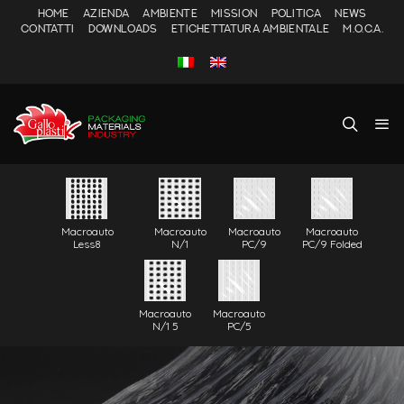
HOME
AZIENDA
AMBIENTE
MISSION
POLITICA
NEWS
CONTATTI
DOWNLOADS
ETICHETTATURA AMBIENTALE
M.O.C.A.
Macroauto
Macroauto
Macroauto
Macroauto
Less8
N/1
PC/9
PC/9 Folded
Macroauto
Macroauto
N/1 5
PC/5