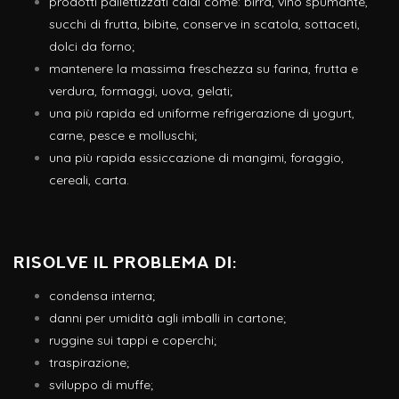
prodotti pallettizzati caldi come: birra, vino spumante,
succhi di frutta, bibite, conserve in scatola, sottaceti,
dolci da forno;
mantenere la massima freschezza su farina, frutta e
verdura, formaggi, uova, gelati;
una più rapida ed uniforme refrigerazione di yogurt,
carne, pesce e molluschi;
una più rapida essiccazione di mangimi, foraggio,
cereali, carta.
Risolve il problema di:
condensa interna;
danni per umidità agli imballi in cartone;
ruggine sui tappi e coperchi;
traspirazione;
sviluppo di muffe;