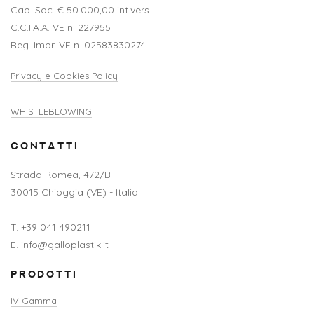
Cap. Soc. € 50.000,00 int.vers.
C.C.I.A.A. VE n. 227955
Reg. Impr. VE n. 02583830274
Privacy e Cookies Policy
WHISTLEBLOWING
CONTATTI
Strada Romea, 472/B
30015 Chioggia (VE) - Italia
T. +39 041 490211
E. info@galloplastik.it
PRODOTTI
IV Gamma