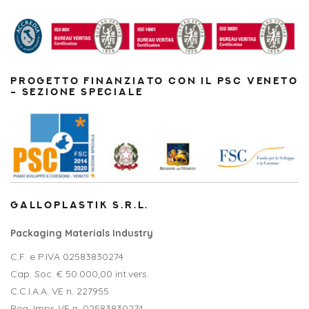
PROGETTO FINANZIATO CON IL PSC VENETO
– SEZIONE SPECIALE
GALLOPLASTIK S.R.L.
Packaging Materials Industry
C.F. e P.IVA 02583830274
Cap. Soc. € 50.000,00 int.vers.
C.C.I.A.A. VE n. 227955
Reg. Impr. VE n. 02583830274