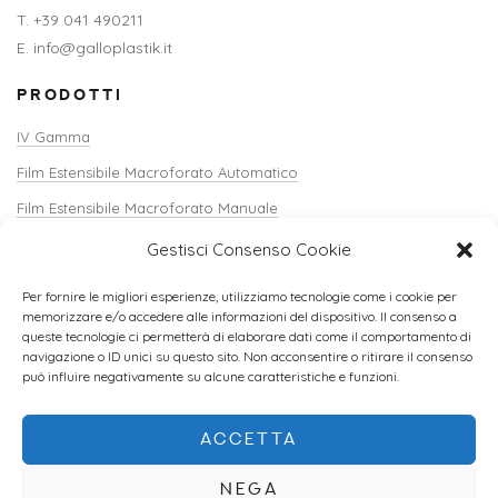
T. +39 041 490211
E. info@galloplastik.it
PRODOTTI
IV Gamma
Film Estensibile Macroforato Automatico
Film Estensibile Macroforato Manuale
Reti Estruse
Gestisci Consenso Cookie
Verti-Sack
Per fornire le migliori esperienze, utilizziamo tecnologie come i cookie per
Copricassette
memorizzare e/o accedere alle informazioni del dispositivo. Il consenso a
queste tecnologie ci permetterà di elaborare dati come il comportamento di
Angolari e Accessori
navigazione o ID unici su questo sito. Non acconsentire o ritirare il consenso
può influire negativamente su alcune caratteristiche e funzioni.
Terriccio
Pelabile
ACCETTA
NEGA